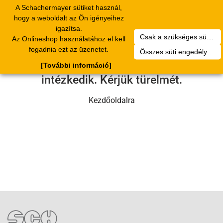
A Schachermayer sütiket használ,
Toggle
hogy a weboldalt az Ön igényeihez
navigation
igazítsa.
Csak a szükséges sütik engedélyezése
Az Onlineshop használatához el kell
Sajnos technikai hiba történt.
fogadnia ezt az üzenetet.
Összes süti engedélyezése
Szervizcsapatunk hamarosan
[További információ]
intézkedik. Kérjük türelmét.
Kezdőoldalra