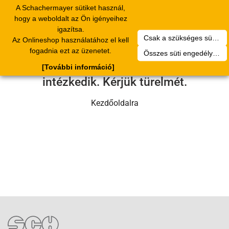
A Schachermayer sütiket használ,
Toggle
hogy a weboldalt az Ön igényeihez
navigation
igazítsa.
Csak a szükséges sütik engedélyezése
Az Onlineshop használatához el kell
Sajnos technikai hiba történt.
fogadnia ezt az üzenetet.
Összes süti engedélyezése
Szervizcsapatunk hamarosan
[További információ]
intézkedik. Kérjük türelmét.
Kezdőoldalra