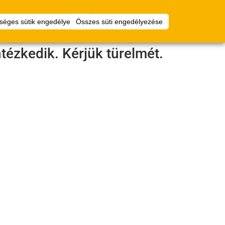
Virtuális
Bejelentkezés
séges sütik engedélyezése
Összes süti engedélyezése
padlótervező
tézkedik. Kérjük türelmét.