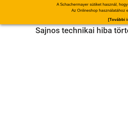
A Schachermayer sütiket használ, hogy 
Termékek
Kat
Az Onlineshop használatához el
[További 
Sajnos technikai hiba tör