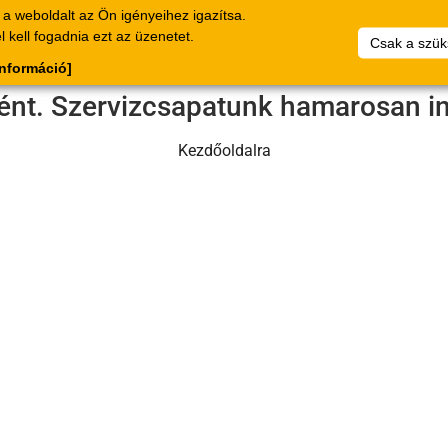
a weboldalt az Ön igényeihez igazítsa.
alógus
Bizonylat
Vállalat
Saját
Dokumentumok
 kell fogadnia ezt az üzenetet.
Csak a szük
cikklistáim
információ]
tént. Szervizcsapatunk hamarosan in
Kezdőoldalra