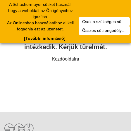
A Schachermayer sütiket használ,
Toggle
hogy a weboldalt az Ön igényeihez
navigation
igazítsa.
Csak a szükséges sütik engedélyezése
Az Onlineshop használatához el kell
Sajnos technikai hiba történt.
fogadnia ezt az üzenetet.
Összes süti engedélyezése
Szervizcsapatunk hamarosan
[További információ]
intézkedik. Kérjük türelmét.
Kezdőoldalra