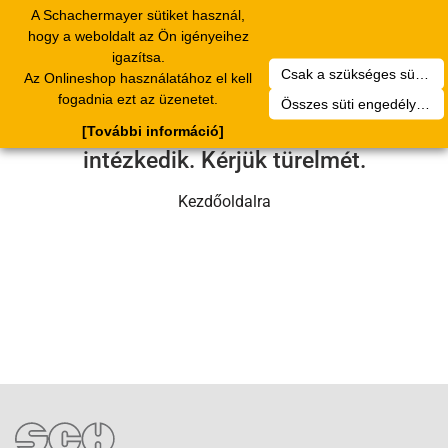
A Schachermayer sütiket használ,
Toggle
hogy a weboldalt az Ön igényeihez
navigation
igazítsa.
Csak a szükséges sütik engedélyezése
Az Onlineshop használatához el kell
Sajnos technikai hiba történt.
fogadnia ezt az üzenetet.
Összes süti engedélyezése
Szervizcsapatunk hamarosan
[További információ]
intézkedik. Kérjük türelmét.
Kezdőoldalra