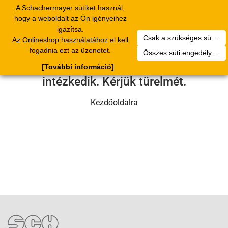
A Schachermayer sütiket használ,
Toggle
hogy a weboldalt az Ön igényeihez
navigation
igazítsa.
Csak a szükséges sütik engedélyezése
Az Onlineshop használatához el kell
Sajnos technikai hiba történt.
fogadnia ezt az üzenetet.
Összes süti engedélyezése
Szervizcsapatunk hamarosan
[További információ]
intézkedik. Kérjük türelmét.
Kezdőoldalra