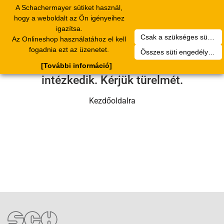
A Schachermayer sütiket használ,
Toggle
hogy a weboldalt az Ön igényeihez
navigation
igazítsa.
Csak a szükséges sütik engedélyezése
Az Onlineshop használatához el kell
Sajnos technikai hiba történt.
fogadnia ezt az üzenetet.
Összes süti engedélyezése
Szervizcsapatunk hamarosan
[További információ]
intézkedik. Kérjük türelmét.
Kezdőoldalra