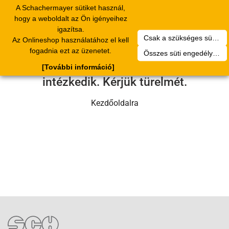
A Schachermayer sütiket használ,
Toggle
hogy a weboldalt az Ön igényeihez
navigation
igazítsa.
Csak a szükséges sütik engedélyezése
Az Onlineshop használatához el kell
Sajnos technikai hiba történt.
fogadnia ezt az üzenetet.
Összes süti engedélyezése
Szervizcsapatunk hamarosan
[További információ]
intézkedik. Kérjük türelmét.
Kezdőoldalra