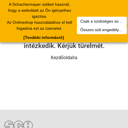
A Schachermayer sütiket használ,
Toggle
hogy a weboldalt az Ön igényeihez
navigation
igazítsa.
Csak a szükséges sütik engedélyezése
Az Onlineshop használatához el kell
Sajnos technikai hiba történt.
fogadnia ezt az üzenetet.
Összes süti engedélyezése
Szervizcsapatunk hamarosan
[További információ]
intézkedik. Kérjük türelmét.
Kezdőoldalra