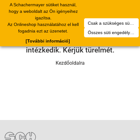
A Schachermayer sütiket használ,
Toggle
hogy a weboldalt az Ön igényeihez
navigation
igazítsa.
Csak a szükséges sütik engedélyezése
Az Onlineshop használatához el kell
Sajnos technikai hiba történt.
fogadnia ezt az üzenetet.
Összes süti engedélyezése
Szervizcsapatunk hamarosan
[További információ]
intézkedik. Kérjük türelmét.
Kezdőoldalra