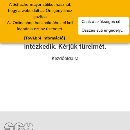
A Schachermayer sütiket használ,
Toggle
hogy a weboldalt az Ön igényeihez
navigation
igazítsa.
Csak a szükséges sütik engedélyezése
Az Onlineshop használatához el kell
Sajnos technikai hiba történt.
fogadnia ezt az üzenetet.
Összes süti engedélyezése
Szervizcsapatunk hamarosan
[További információ]
intézkedik. Kérjük türelmét.
Kezdőoldalra