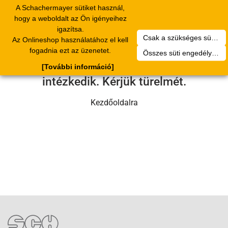
A Schachermayer sütiket használ,
Toggle
hogy a weboldalt az Ön igényeihez
navigation
igazítsa.
Csak a szükséges sütik engedélyezése
Az Onlineshop használatához el kell
Sajnos technikai hiba történt.
fogadnia ezt az üzenetet.
Összes süti engedélyezése
Szervizcsapatunk hamarosan
[További információ]
intézkedik. Kérjük türelmét.
Kezdőoldalra