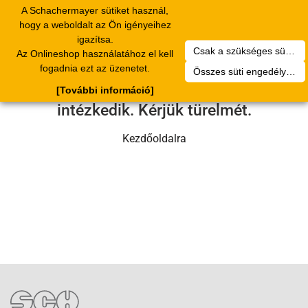
A Schachermayer sütiket használ,
Toggle
hogy a weboldalt az Ön igényeihez
navigation
igazítsa.
Csak a szükséges sütik engedélyezése
Az Onlineshop használatához el kell
Sajnos technikai hiba történt.
fogadnia ezt az üzenetet.
Összes süti engedélyezése
Szervizcsapatunk hamarosan
[További információ]
intézkedik. Kérjük türelmét.
Kezdőoldalra