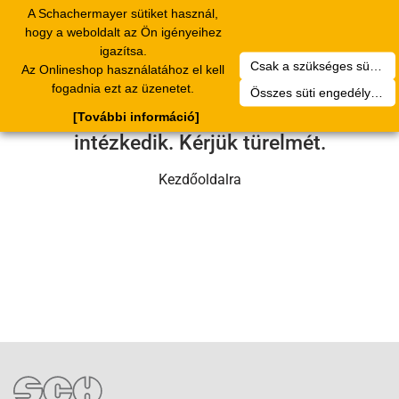
A Schachermayer sütiket használ,
Toggle
hogy a weboldalt az Ön igényeihez
navigation
igazítsa.
Csak a szükséges sütik engedélyezése
Az Onlineshop használatához el kell
Sajnos technikai hiba történt.
fogadnia ezt az üzenetet.
Összes süti engedélyezése
Szervizcsapatunk hamarosan
[További információ]
intézkedik. Kérjük türelmét.
Kezdőoldalra