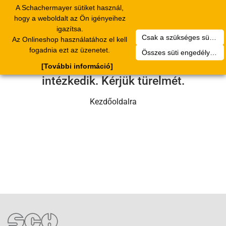
A Schachermayer sütiket használ,
Toggle
hogy a weboldalt az Ön igényeihez
navigation
igazítsa.
Csak a szükséges sütik engedélyezése
Az Onlineshop használatához el kell
Sajnos technikai hiba történt.
fogadnia ezt az üzenetet.
Összes süti engedélyezése
Szervizcsapatunk hamarosan
[További információ]
intézkedik. Kérjük türelmét.
Kezdőoldalra