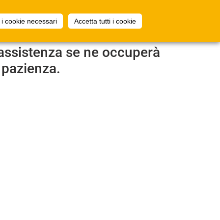
ormulari
di
Registrazione
 i cookie necessari
Accetta tutti i cookie
più
i assistenza se ne occuperà
 pazienza.