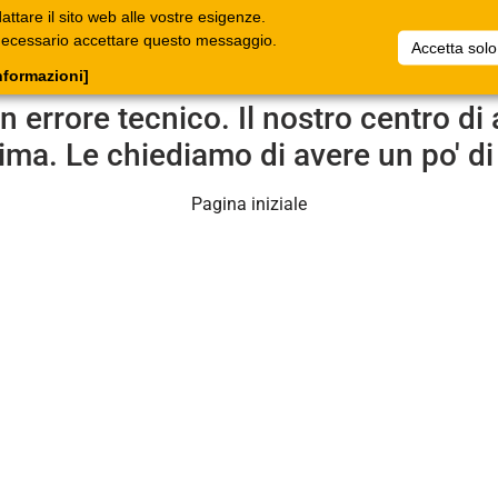
ttare il sito web alle vostre esigenze.
oghi
Documenti
C.Online
Azienda
Liste
F
è necessario accettare questo messaggio.
Accetta solo
bili
articoli
nformazioni]
un errore tecnico. Il nostro centro d
ima. Le chiediamo di avere un po' di
Pagina iniziale