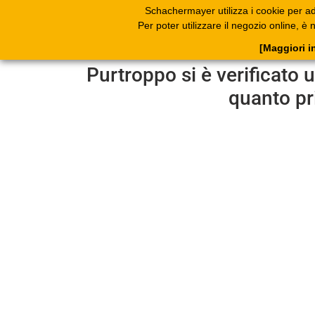
Schachermayer utilizza i cookie per ada
Prodotti
Catal
Per poter utilizzare il negozio online, 
sfoglia
[Maggiori i
Purtroppo si è verificato 
quanto pr