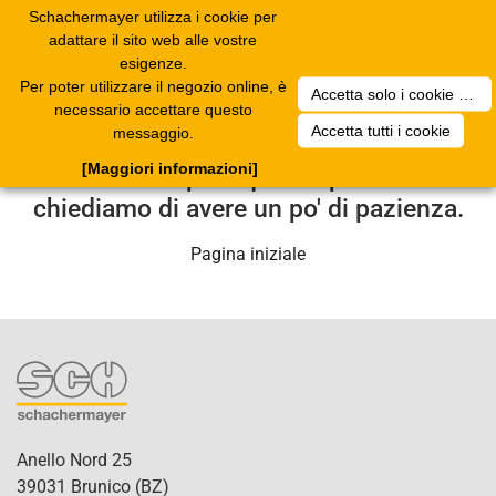
Schachermayer utilizza i cookie per
Toggle
adattare il sito web alle vostre
navigation
esigenze.
Per poter utilizzare il negozio online, è
Accetta solo i cookie necessari
Purtroppo si è verificato un errore
necessario accettare questo
Accetta tutti i cookie
messaggio.
tecnico. Il nostro centro di assistenza
[Maggiori informazioni]
se ne occuperà quanto prima. Le
chiediamo di avere un po' di pazienza.
Pagina iniziale
Anello Nord 25
39031 Brunico (BZ)