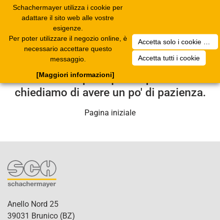
Schachermayer utilizza i cookie per
Toggle
adattare il sito web alle vostre
navigation
esigenze.
Per poter utilizzare il negozio online, è
Accetta solo i cookie necessari
Purtroppo si è verificato un errore
necessario accettare questo
Accetta tutti i cookie
messaggio.
tecnico. Il nostro centro di assistenza
[Maggiori informazioni]
se ne occuperà quanto prima. Le
chiediamo di avere un po' di pazienza.
Pagina iniziale
Anello Nord 25
39031 Brunico (BZ)