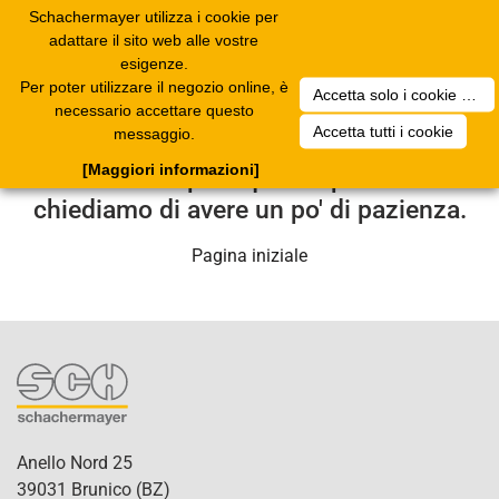
Schachermayer utilizza i cookie per
Toggle
adattare il sito web alle vostre
navigation
esigenze.
Per poter utilizzare il negozio online, è
Accetta solo i cookie necessari
Purtroppo si è verificato un errore
necessario accettare questo
Accetta tutti i cookie
messaggio.
tecnico. Il nostro centro di assistenza
[Maggiori informazioni]
se ne occuperà quanto prima. Le
chiediamo di avere un po' di pazienza.
Pagina iniziale
Anello Nord 25
39031 Brunico (BZ)