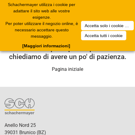
Schachermayer utilizza i cookie per
Toggle
adattare il sito web alle vostre
navigation
esigenze.
Per poter utilizzare il negozio online, è
Accetta solo i cookie necessari
Purtroppo si è verificato un errore
necessario accettare questo
Accetta tutti i cookie
messaggio.
tecnico. Il nostro centro di assistenza
[Maggiori informazioni]
se ne occuperà quanto prima. Le
chiediamo di avere un po' di pazienza.
Pagina iniziale
Anello Nord 25
39031 Brunico (BZ)