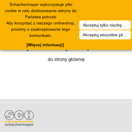
Schachermayer wykorzystuje pliki
Toggle
cookie w celu dostosowania witryny do
navigation
Państwa potrzeb
Aby korzystać z naszego onlineshop,
Akceptuj tylko niezbędne pliki cookies
Niestety wystąpił błąd techniczny. Nasz
prosimy o zaakceptowanie tego
Akceptuj wszystkie pliki cookies
komunikatu.
zespół serwisowy wkrótce się nim
[Więcej informacji]
zajmie. Prosimy o cierpliwość.
do strony głównej