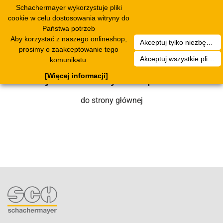
Schachermayer wykorzystuje pliki
Toggle
cookie w celu dostosowania witryny do
navigation
Państwa potrzeb
Aby korzystać z naszego onlineshop,
Akceptuj tylko niezbędne pliki cookies
Niestety wystąpił błąd techniczny. Nasz
prosimy o zaakceptowanie tego
Akceptuj wszystkie pliki cookies
komunikatu.
zespół serwisowy wkrótce się nim
[Więcej informacji]
zajmie. Prosimy o cierpliwość.
do strony głównej