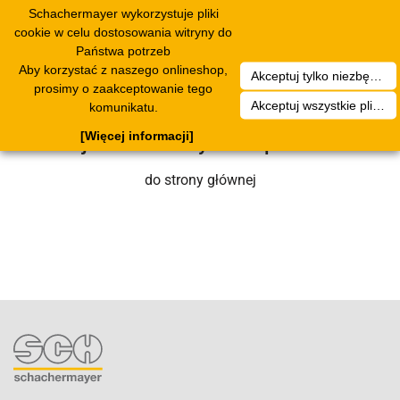
Schachermayer wykorzystuje pliki
Toggle
cookie w celu dostosowania witryny do
navigation
Państwa potrzeb
Aby korzystać z naszego onlineshop,
Akceptuj tylko niezbędne pliki cookies
Niestety wystąpił błąd techniczny. Nasz
prosimy o zaakceptowanie tego
Akceptuj wszystkie pliki cookies
komunikatu.
zespół serwisowy wkrótce się nim
[Więcej informacji]
zajmie. Prosimy o cierpliwość.
do strony głównej