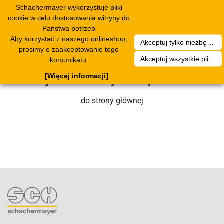
Schachermayer wykorzystuje pliki
Toggle
cookie w celu dostosowania witryny do
navigation
Państwa potrzeb
Aby korzystać z naszego onlineshop,
Akceptuj tylko niezbędne pliki cookies
Niestety wystąpił błąd techniczny. Nasz
prosimy o zaakceptowanie tego
Akceptuj wszystkie pliki cookies
komunikatu.
zespół serwisowy wkrótce się nim
[Więcej informacji]
zajmie. Prosimy o cierpliwość.
do strony głównej