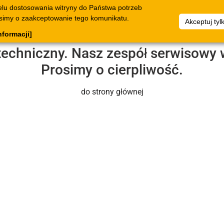
elu dostosowania witryny do Państwa potrzeb
ogi
Dokumenty
Przedsiębiorstwo
Zbiory
Materi
osimy o zaakceptowanie tego komunikatu.
Akceptuj tyl
żkowe
artykułów
pomoc
nformacji]
 techniczny. Nasz zespół serwisowy 
Prosimy o cierpliwość.
do strony głównej