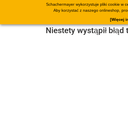
Schachermayer wykorzystuje pliki cookie w c
Produkty
Katal
Aby korzystać z naszego onlineshop, pr
ksią
[Więcej i
Niestety wystąpił błąd