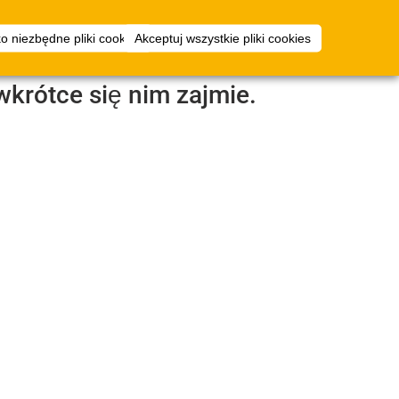
ały
Planer
logowanie
ko niezbędne pliki cookies
Akceptuj wszystkie pliki cookies
nicze
przestrzeni
wkrótce się nim zajmie.