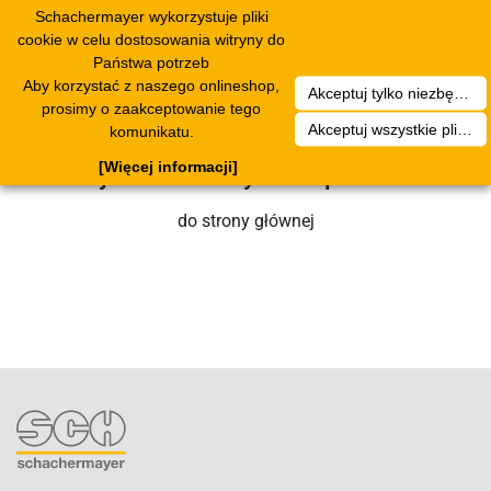
Schachermayer wykorzystuje pliki
Toggle
cookie w celu dostosowania witryny do
navigation
Państwa potrzeb
Aby korzystać z naszego onlineshop,
Akceptuj tylko niezbędne pliki cookies
Niestety wystąpił błąd techniczny. Nasz
prosimy o zaakceptowanie tego
Akceptuj wszystkie pliki cookies
komunikatu.
zespół serwisowy wkrótce się nim
[Więcej informacji]
zajmie. Prosimy o cierpliwość.
do strony głównej