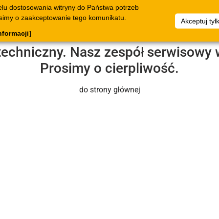
elu dostosowania witryny do Państwa potrzeb
ogi
Dokumenty
Przedsiębiorstwo
Zbiory
Materi
osimy o zaakceptowanie tego komunikatu.
Akceptuj tyl
żkowe
artykułów
pomoc
nformacji]
 techniczny. Nasz zespół serwisowy 
Prosimy o cierpliwość.
do strony głównej