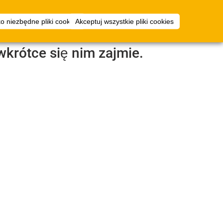
ały
Planer
logowanie
ko niezbędne pliki cookies
Akceptuj wszystkie pliki cookies
nicze
przestrzeni
wkrótce się nim zajmie.