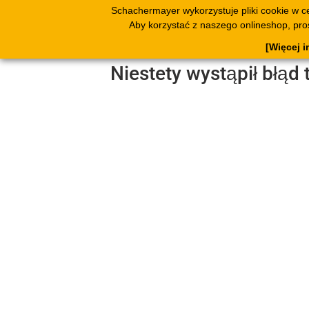
Schachermayer wykorzystuje pliki cookie w c
Produkty
Katal
Aby korzystać z naszego onlineshop, pr
ksią
[Więcej i
Niestety wystąpił błąd