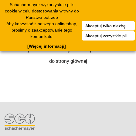
Schachermayer wykorzystuje pliki
Toggle
cookie w celu dostosowania witryny do
navigation
Państwa potrzeb
Aby korzystać z naszego onlineshop,
Akceptuj tylko niezbędne pliki cookies
Niestety wystąpił błąd techniczny. Nasz
prosimy o zaakceptowanie tego
Akceptuj wszystkie pliki cookies
komunikatu.
zespół serwisowy wkrótce się nim
[Więcej informacji]
zajmie. Prosimy o cierpliwość.
do strony głównej