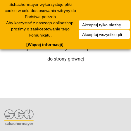
Schachermayer wykorzystuje pliki
Toggle
cookie w celu dostosowania witryny do
navigation
Państwa potrzeb
Aby korzystać z naszego onlineshop,
Akceptuj tylko niezbędne pliki cookies
Niestety wystąpił błąd techniczny. Nasz
prosimy o zaakceptowanie tego
Akceptuj wszystkie pliki cookies
komunikatu.
zespół serwisowy wkrótce się nim
[Więcej informacji]
zajmie. Prosimy o cierpliwość.
do strony głównej