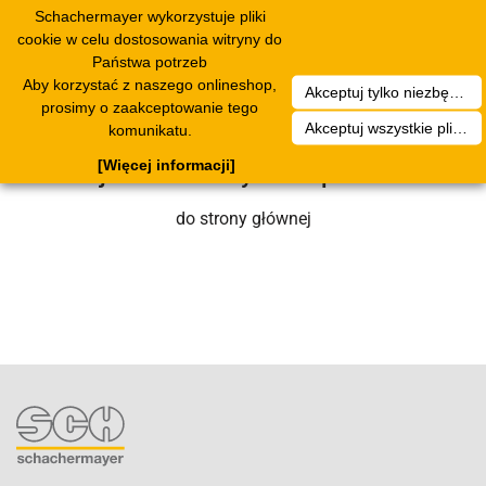
Schachermayer wykorzystuje pliki
Toggle
cookie w celu dostosowania witryny do
navigation
Państwa potrzeb
Aby korzystać z naszego onlineshop,
Akceptuj tylko niezbędne pliki cookies
Niestety wystąpił błąd techniczny. Nasz
prosimy o zaakceptowanie tego
Akceptuj wszystkie pliki cookies
komunikatu.
zespół serwisowy wkrótce się nim
[Więcej informacji]
zajmie. Prosimy o cierpliwość.
do strony głównej