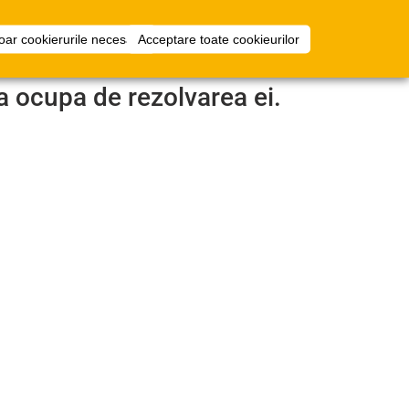
i
Configurator
Intra in cont
oar cookierurile necesare
Acceptare toate cookieurilor
camera
a ocupa de rezolvarea ei.