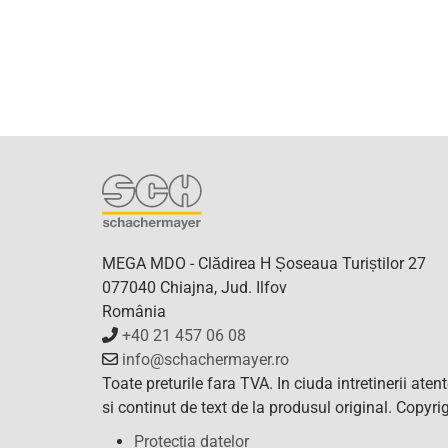
MEGA MDO - Clădirea H Șoseaua Turiștilor 27
077040 Chiajna, Jud. Ilfov
România
+40 21 457 06 08
info@schachermayer.ro
Toate preturile fara TVA. In ciuda intretinerii ate
si continut de text de la produsul original. Copy
Protecția datelor