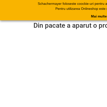
Schachermayer foloseste coockie-uri pentru 
Produse
Catal
Pentru utilizarea Onlineshop este
electr
Mai multe
Din pacate a aparut o pr