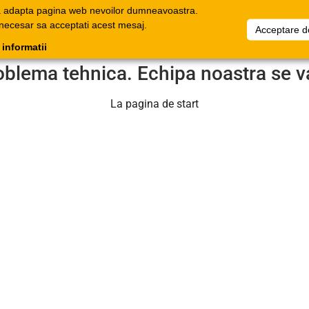
a adapta pagina web nevoilor dumneavoastra.
oage
Documente
Companie
Favorite
Informați
 necesar sa acceptati acest mesaj.
Acceptare d
onice
comerciale
 informatii
oblema tehnica. Echipa noastra se v
La pagina de start