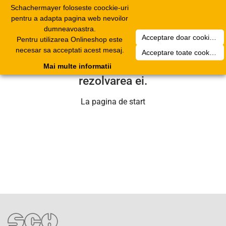
Schachermayer foloseste coockie-uri
Toggle
pentru a adapta pagina web nevoilor
navigation
dumneavoastra.
Acceptare doar cookierurile necesare
Pentru utilizarea Onlineshop este
Din pacate a aparut o problema
necesar sa acceptati acest mesaj.
Acceptare toate cookieurilor
tehnica. Echipa noastra se va ocupa de
Mai multe informatii
rezolvarea ei.
La pagina de start