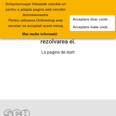
Schachermayer foloseste coockie-uri
Toggle
pentru a adapta pagina web nevoilor
navigation
dumneavoastra.
Acceptare doar cookierurile necesare
Pentru utilizarea Onlineshop este
Din pacate a aparut o problema
necesar sa acceptati acest mesaj.
Acceptare toate cookieurilor
tehnica. Echipa noastra se va ocupa de
Mai multe informatii
rezolvarea ei.
La pagina de start