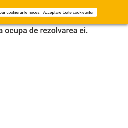
i
Configurator
Intra in cont
oar cookierurile necesare
Acceptare toate cookieurilor
camera
a ocupa de rezolvarea ei.