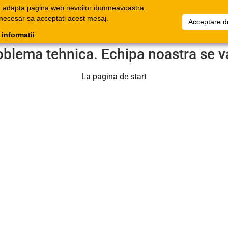
a adapta pagina web nevoilor dumneavoastra.
oage
Documente
Companie
Favorite
Informați
 necesar sa acceptati acest mesaj.
Acceptare d
onice
comerciale
 informatii
oblema tehnica. Echipa noastra se v
La pagina de start