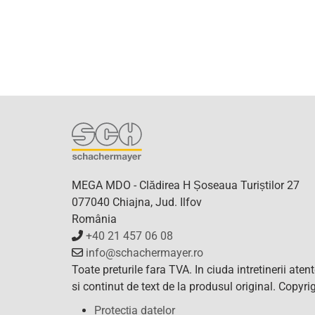
MEGA MDO - Clădirea H Șoseaua Turiștilor 27
077040 Chiajna, Jud. Ilfov
România
+40 21 457 06 08
info@schachermayer.ro
Toate preturile fara TVA. In ciuda intretinerii ate
si continut de text de la produsul original. Copy
Protecția datelor