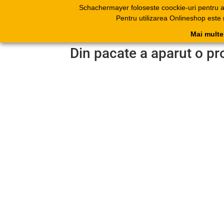
Schachermayer foloseste coockie-uri pentru 
Produse
Catal
Pentru utilizarea Onlineshop este
electr
Mai multe
Din pacate a aparut o pr