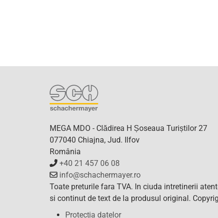
MEGA MDO - Clădirea H Șoseaua Turiștilor 27
077040 Chiajna, Jud. Ilfov
România
+40 21 457 06 08
info@schachermayer.ro
Toate preturile fara TVA. In ciuda intretinerii ate
si continut de text de la produsul original. Copy
Protecția datelor