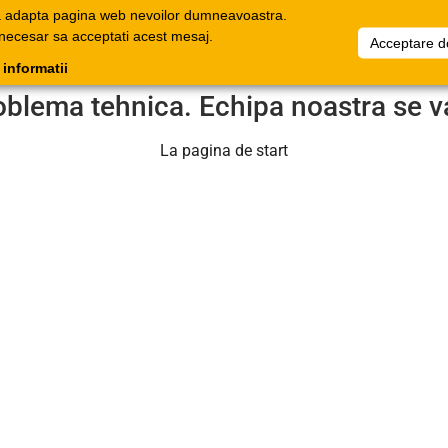
a adapta pagina web nevoilor dumneavoastra.
oage
Documente
Companie
Favorite
Informați
 necesar sa acceptati acest mesaj.
Acceptare d
onice
comerciale
 informatii
oblema tehnica. Echipa noastra se v
La pagina de start