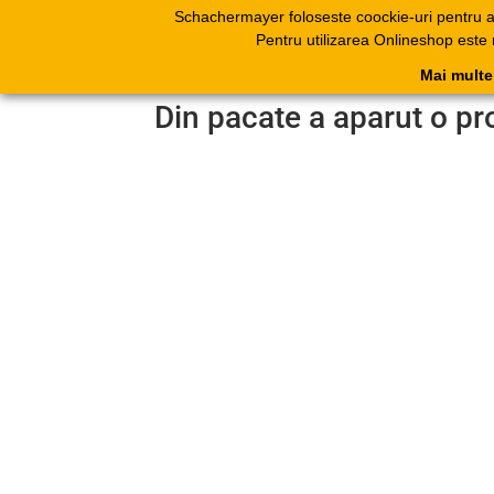
Schachermayer foloseste coockie-uri pentru 
Produse
Catal
Pentru utilizarea Onlineshop este
electr
Mai multe
Din pacate a aparut o pr