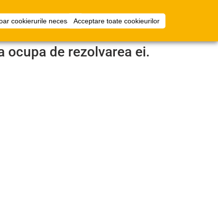
i
Configurator
Intra in cont
oar cookierurile necesare
Acceptare toate cookieurilor
camera
a ocupa de rezolvarea ei.