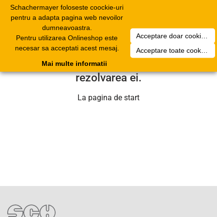
Schachermayer foloseste coockie-uri
Toggle
pentru a adapta pagina web nevoilor
navigation
dumneavoastra.
Acceptare doar cookierurile necesare
Pentru utilizarea Onlineshop este
Din pacate a aparut o problema
necesar sa acceptati acest mesaj.
Acceptare toate cookieurilor
tehnica. Echipa noastra se va ocupa de
Mai multe informatii
rezolvarea ei.
La pagina de start