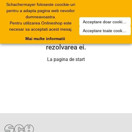
Schachermayer foloseste coockie-uri
Toggle
pentru a adapta pagina web nevoilor
navigation
dumneavoastra.
Acceptare doar cookierurile necesare
Pentru utilizarea Onlineshop este
Din pacate a aparut o problema
necesar sa acceptati acest mesaj.
Acceptare toate cookieurilor
tehnica. Echipa noastra se va ocupa de
Mai multe informatii
rezolvarea ei.
La pagina de start