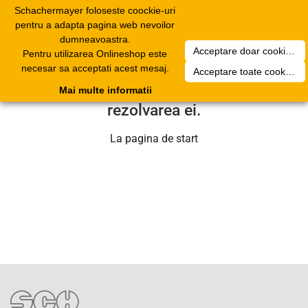
Schachermayer foloseste coockie-uri
Toggle
pentru a adapta pagina web nevoilor
navigation
dumneavoastra.
Acceptare doar cookierurile necesare
Pentru utilizarea Onlineshop este
Din pacate a aparut o problema
necesar sa acceptati acest mesaj.
Acceptare toate cookieurilor
tehnica. Echipa noastra se va ocupa de
Mai multe informatii
rezolvarea ei.
La pagina de start