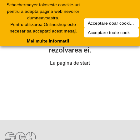
Schachermayer foloseste coockie-uri
Toggle
pentru a adapta pagina web nevoilor
navigation
dumneavoastra.
Acceptare doar cookierurile necesare
Pentru utilizarea Onlineshop este
Din pacate a aparut o problema
necesar sa acceptati acest mesaj.
Acceptare toate cookieurilor
tehnica. Echipa noastra se va ocupa de
Mai multe informatii
rezolvarea ei.
La pagina de start