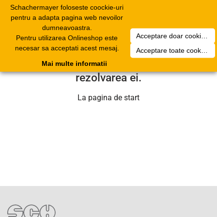
Schachermayer foloseste coockie-uri
Toggle
pentru a adapta pagina web nevoilor
navigation
dumneavoastra.
Acceptare doar cookierurile necesare
Pentru utilizarea Onlineshop este
Din pacate a aparut o problema
necesar sa acceptati acest mesaj.
Acceptare toate cookieurilor
tehnica. Echipa noastra se va ocupa de
Mai multe informatii
rezolvarea ei.
La pagina de start