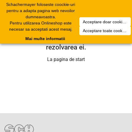
Schachermayer foloseste coockie-uri
Toggle
pentru a adapta pagina web nevoilor
navigation
dumneavoastra.
Acceptare doar cookierurile necesare
Pentru utilizarea Onlineshop este
Din pacate a aparut o problema
necesar sa acceptati acest mesaj.
Acceptare toate cookieurilor
tehnica. Echipa noastra se va ocupa de
Mai multe informatii
rezolvarea ei.
La pagina de start