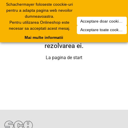
Schachermayer foloseste coockie-uri
Toggle
pentru a adapta pagina web nevoilor
navigation
dumneavoastra.
Acceptare doar cookierurile necesare
Pentru utilizarea Onlineshop este
Din pacate a aparut o problema
necesar sa acceptati acest mesaj.
Acceptare toate cookieurilor
tehnica. Echipa noastra se va ocupa de
Mai multe informatii
rezolvarea ei.
La pagina de start