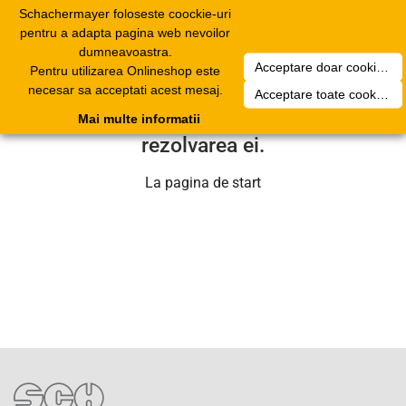
Schachermayer foloseste coockie-uri
Toggle
pentru a adapta pagina web nevoilor
navigation
dumneavoastra.
Acceptare doar cookierurile necesare
Pentru utilizarea Onlineshop este
Din pacate a aparut o problema
necesar sa acceptati acest mesaj.
Acceptare toate cookieurilor
tehnica. Echipa noastra se va ocupa de
Mai multe informatii
rezolvarea ei.
La pagina de start