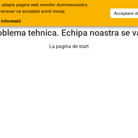
a adapta pagina web nevoilor dumneavoastra.
oage
Documente
Companie
Favorite
Informați
 necesar sa acceptati acest mesaj.
Acceptare d
onice
comerciale
 informatii
oblema tehnica. Echipa noastra se v
La pagina de start