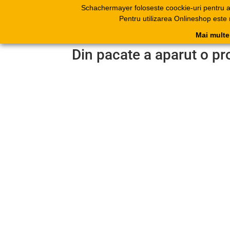
Schachermayer foloseste coockie-uri pentru 
Produse
Catal
Pentru utilizarea Onlineshop este
electr
Mai multe
Din pacate a aparut o pr