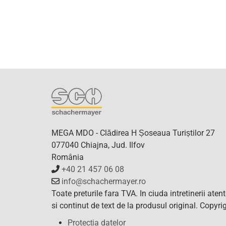
MEGA MDO - Clădirea H Șoseaua Turiștilor 27
077040 Chiajna, Jud. Ilfov
România
+40 21 457 06 08
info@schachermayer.ro
Toate preturile fara TVA. In ciuda intretinerii ate
si continut de text de la produsul original. Copy
Protecția datelor