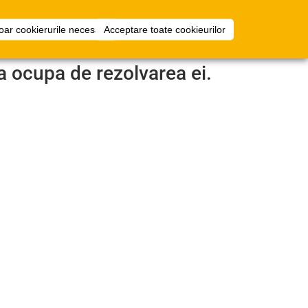
i
Configurator
Intra in cont
oar cookierurile necesare
Acceptare toate cookieurilor
camera
a ocupa de rezolvarea ei.