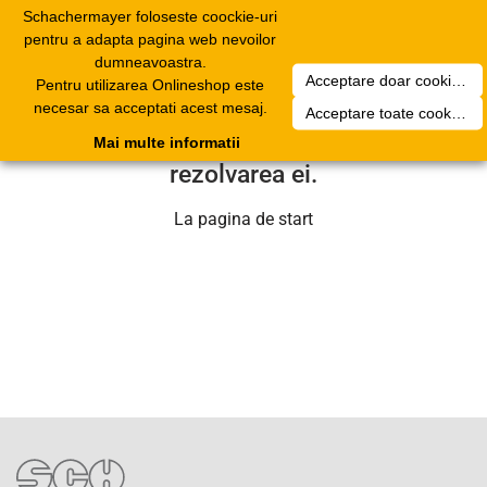
Schachermayer foloseste coockie-uri
Toggle
pentru a adapta pagina web nevoilor
navigation
dumneavoastra.
Acceptare doar cookierurile necesare
Pentru utilizarea Onlineshop este
Din pacate a aparut o problema
necesar sa acceptati acest mesaj.
Acceptare toate cookieurilor
tehnica. Echipa noastra se va ocupa de
Mai multe informatii
rezolvarea ei.
La pagina de start