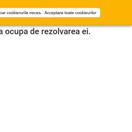
i
Configurator
Intra in cont
oar cookierurile necesare
Acceptare toate cookieurilor
camera
a ocupa de rezolvarea ei.