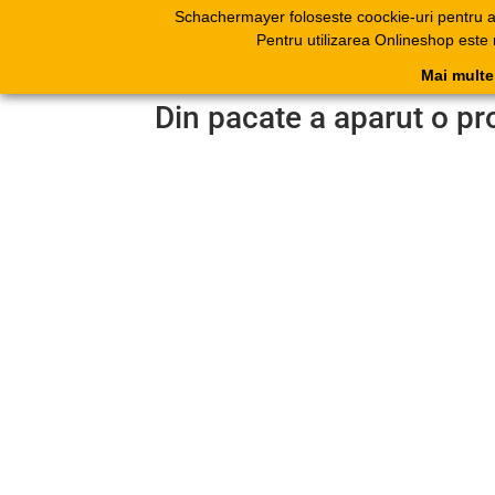
Schachermayer foloseste coockie-uri pentru 
Produse
Catal
Pentru utilizarea Onlineshop este
electr
Mai multe
Din pacate a aparut o pr