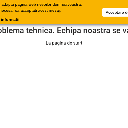
a adapta pagina web nevoilor dumneavoastra.
oage
Documente
Companie
Favorite
Informați
 necesar sa acceptati acest mesaj.
Acceptare d
onice
comerciale
 informatii
oblema tehnica. Echipa noastra se v
La pagina de start