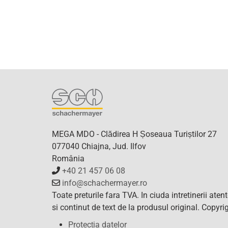
MEGA MDO - Clădirea H Șoseaua Turiștilor 27
077040 Chiajna, Jud. Ilfov
România
+40 21 457 06 08
info@schachermayer.ro
Toate preturile fara TVA. In ciuda intretinerii ate
si continut de text de la produsul original. Copy
Protecția datelor