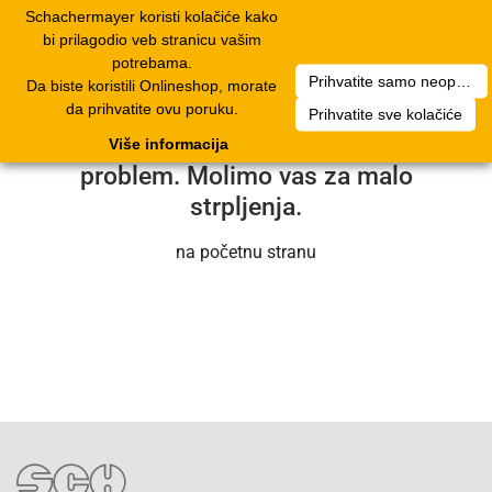
Schachermayer koristi kolačiće kako
1
Toggle
bi prilagodio veb stranicu vašim
navigation
potrebama.
Prihvatite samo neophodne kolačiće
Da biste koristili Onlineshop, morate
Nažalost, došlo je do tehničke greške.
da prihvatite ovu poruku.
Prihvatite sve kolačiće
Naš servisni tim će uskoro rešiti
Više informacija
problem. Molimo vas za malo
strpljenja.
na početnu stranu