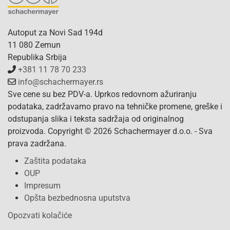
Autoput za Novi Sad 194d
11 080 Zemun
Republika Srbija
+381 11 78 70 233
info@schachermayer.rs
Sve cene su bez PDV-a. Uprkos redovnom ažuriranju
podataka, zadržavamo pravo na tehničke promene, greške i
odstupanja slika i teksta sadržaja od originalnog
proizvoda. Copyright © 2026 Schachermayer d.o.o. - Sva
prava zadržana.
Zaštita podataka
OUP
Impresum
Opšta bezbednosna uputstva
Opozvati kolačiće