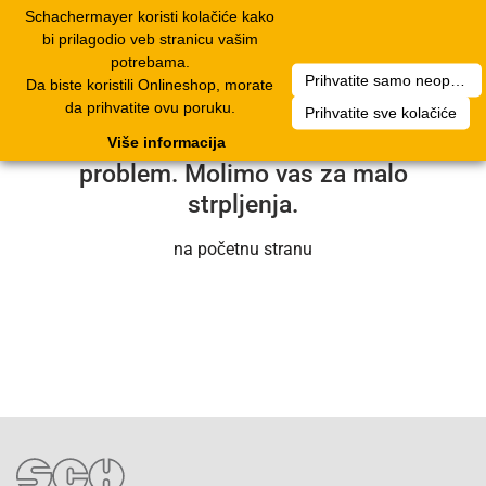
Schachermayer koristi kolačiće kako
1
Toggle
bi prilagodio veb stranicu vašim
navigation
potrebama.
Prihvatite samo neophodne kolačiće
Da biste koristili Onlineshop, morate
Nažalost, došlo je do tehničke greške.
da prihvatite ovu poruku.
Prihvatite sve kolačiće
Naš servisni tim će uskoro rešiti
Više informacija
problem. Molimo vas za malo
strpljenja.
na početnu stranu