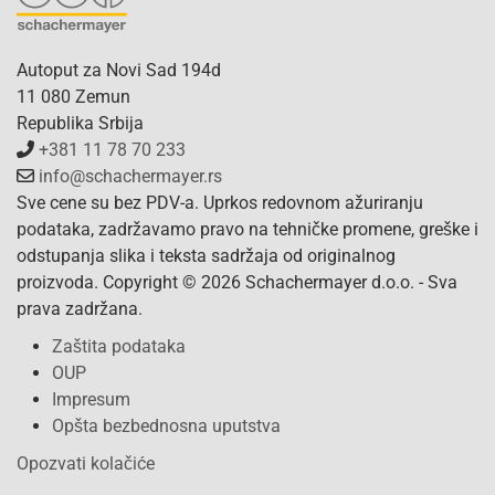
Autoput za Novi Sad 194d
11 080 Zemun
Republika Srbija
+381 11 78 70 233
info@schachermayer.rs
Sve cene su bez PDV-a. Uprkos redovnom ažuriranju
podataka, zadržavamo pravo na tehničke promene, greške i
odstupanja slika i teksta sadržaja od originalnog
proizvoda. Copyright © 2026 Schachermayer d.o.o. - Sva
prava zadržana.
Zaštita podataka
OUP
Impresum
Opšta bezbednosna uputstva
Opozvati kolačiće