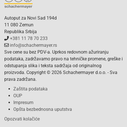
Autoput za Novi Sad 194d
11 080 Zemun
Republika Srbija
+381 11 78 70 233
info@schachermayer.rs
Sve cene su bez PDV-a. Uprkos redovnom ažuriranju
podataka, zadržavamo pravo na tehničke promene, greške i
odstupanja slika i teksta sadržaja od originalnog
proizvoda. Copyright © 2026 Schachermayer d.o.o. - Sva
prava zadržana.
Zaštita podataka
OUP
Impresum
Opšta bezbednosna uputstva
Opozvati kolačiće