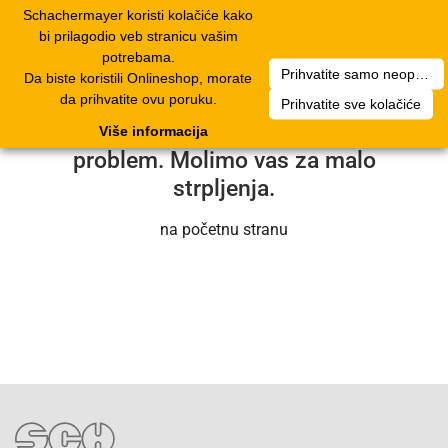
Schachermayer koristi kolačiće kako
1
Toggle
bi prilagodio veb stranicu vašim
navigation
potrebama.
Prihvatite samo neophodne kolačiće
Da biste koristili Onlineshop, morate
Nažalost, došlo je do tehničke greške.
da prihvatite ovu poruku.
Prihvatite sve kolačiće
Naš servisni tim će uskoro rešiti
Više informacija
problem. Molimo vas za malo
strpljenja.
na početnu stranu