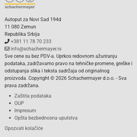
Autoput za Novi Sad 194d
11 080 Zemun
Republika Srbija
+381 11 78 70 233
info@schachermayer.rs
Sve cene su bez PDV-a. Uprkos redovnom ažuriranju
podataka, zadržavamo pravo na tehničke promene, greške i
odstupanja slika i teksta sadržaja od originalnog
proizvoda. Copyright © 2026 Schachermayer d.o.o. - Sva
prava zadržana.
Zaštita podataka
OUP
Impresum
Opšta bezbednosna uputstva
Opozvati kolačiće