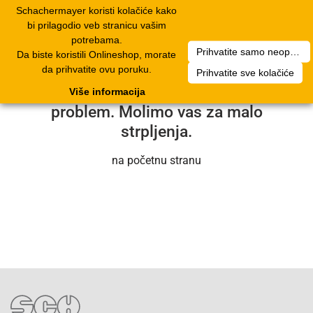
Schachermayer koristi kolačiće kako
1
Toggle
bi prilagodio veb stranicu vašim
navigation
potrebama.
Prihvatite samo neophodne kolačiće
Da biste koristili Onlineshop, morate
Nažalost, došlo je do tehničke greške.
da prihvatite ovu poruku.
Prihvatite sve kolačiće
Naš servisni tim će uskoro rešiti
Više informacija
problem. Molimo vas za malo
strpljenja.
na početnu stranu